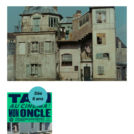
Dès
6 ans